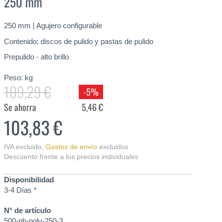
250 mm
250 ​​mm | Agujero configurable
Contenido: discos de pulido y pastas de pulido
Prepulido - alto brillo
Peso:
kg
109,29 €
-5%
Se ahorra
5,46 €
103,83 €
IVA excluido
,
Gastos de envío
excluidos
Descuento frente a los precios individuales
Disponibilidad
3-4 Días *
N° de artículo
500-pb-poly-250-3