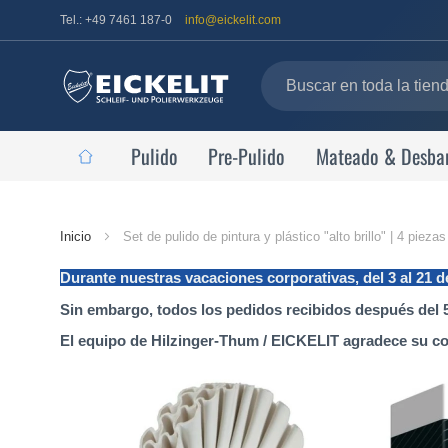
Tel.: +49 7461 187-0
info@eickelit.com
Pulido
Pre-Pulido
Mateado & Desba
Página
Inicio
Set de pulido de pintura y plástico "alto brillo" | 4 piez
de
Durante nuestras vacaciones corporativas, del 3 al 21 
inicio
Sin embargo, todos los pedidos recibidos después del 5
El equipo de Hilzinger-Thum / EICKELIT agradece su c
Saltar
al
final
de