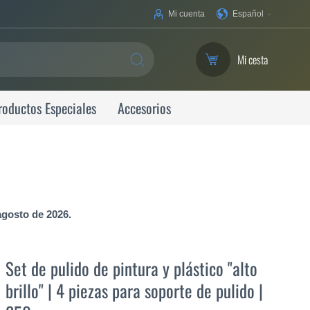
Su
Mi cuenta
Español
idioma
Mi cesta
SEARCH
roductos Especiales
Accesorios
agosto de 2026.
Set de pulido de pintura y plástico "alto
brillo" | 4 piezas para soporte de pulido |