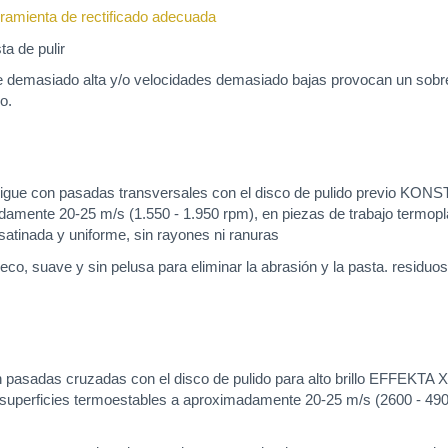
ramienta de rectificado adecuada
a de pulir
te demasiado alta y/o velocidades demasiado bajas provocan un sobre
o.
nsigue con pasadas transversales con el disco de pulido previo KO
adamente 20-25 m/s (1.550 - 1.950 rpm), en piezas de trabajo termop
 satinada y uniforme, sin rayones ni ranuras
eco, suave y sin pelusa para eliminar la abrasión y la pasta. residuos 
en pasadas cruzadas con el disco de pulido para alto brillo EFFEKT
 y superficies termoestables a aproximadamente 20-25 m/s (2600 - 490