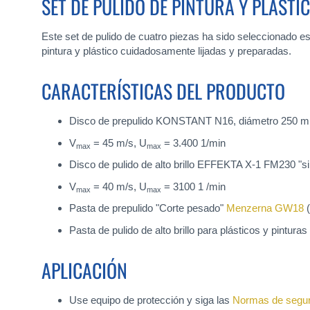
SET DE PULIDO DE PINTURA Y PLÁSTI
Este set de pulido de cuatro piezas ha sido seleccionado esp
pintura y plástico cuidadosamente lijadas y preparadas.
CARACTERÍSTICAS DEL PRODUCTO
Disco de prepulido KONSTANT N16, diámetro 250 mm
V
= 45 m/s, U
= 3.400 1/min
max
max
Disco de pulido de alto brillo EFFEKTA X-1 FM230 "si
V
= 40 m/s, U
= 3100 1 /min
max
max
Pasta de prepulido "Corte pesado"
Menzerna GW18
(
Pasta de pulido de alto brillo para plásticos y pinturas
APLICACIÓN
Use equipo de protección y siga las
Normas de segur