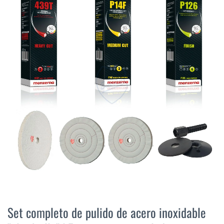
final
de
la
galería
de
imágenes
Saltar
al
Set completo de pulido de acero inoxidable
comienzo