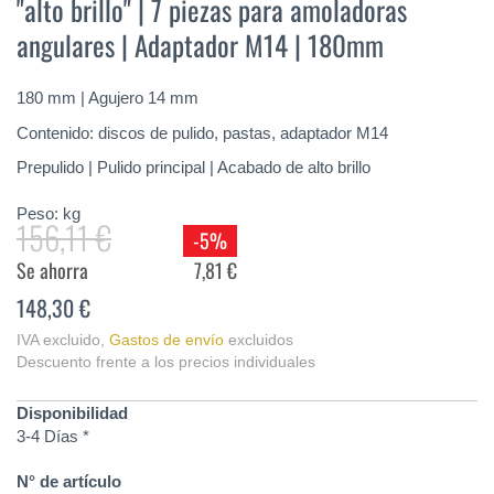
"alto brillo" | 7 piezas para amoladoras
de
la
angulares | Adaptador M14 | 180mm
galería
de
imágenes
180 mm | Agujero 14 mm
Contenido: discos de pulido, pastas, adaptador M14
Prepulido | Pulido principal | Acabado de alto brillo
Peso:
kg
156,11 €
-5%
Se ahorra
7,81 €
148,30 €
IVA excluido
,
Gastos de envío
excluidos
Descuento frente a los precios individuales
Disponibilidad
3-4 Días *
N° de artículo