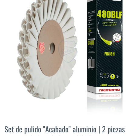
final
de
la
galería
de
imágenes
Saltar
al
Set de pulido "Acabado" aluminio | 2 piezas
comienzo