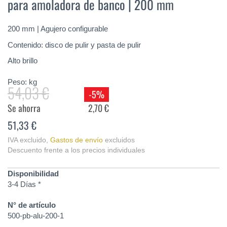
para amoladora de banco | 200 mm
de
la
galería
200 mm | Agujero configurable
de
imágenes
Contenido: disco de pulir y pasta de pulir
Alto brillo
Peso:
kg
54,03 €
-5%
Se ahorra
2,70 €
51,33 €
IVA excluido
,
Gastos de envío
excluidos
Descuento frente a los precios individuales
Disponibilidad
3-4 Días *
N° de artículo
500-pb-alu-200-1