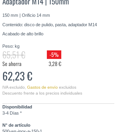
Adaptador M14 | 150mm
150 mm | Orificio 14 mm
Contenido: disco de pulido, pasta, adaptador M14
Acabado de alto brillo
Peso:
kg
65,51 €
-5%
Se ahorra
3,28 €
62,23 €
IVA excluido
,
Gastos de envío
excluidos
Descuento frente a los precios individuales
Disponibilidad
3-4 Días *
N° de artículo
500-ws-inox-a-150-1