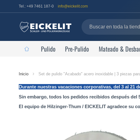
Tel.: +49 7461 187-0
info@eickelit.com
Pulido
Pre-Pulido
Mateado & Desba
Página
Inicio
Set de pulido "Acabado" acero inoxidable | 3 piezas p
de
Durante nuestras vacaciones corporativas, del 3 al 21 
inicio
Sin embargo, todos los pedidos recibidos después del 5
El equipo de Hilzinger-Thum / EICKELIT agradece su c
Saltar
al
final
de