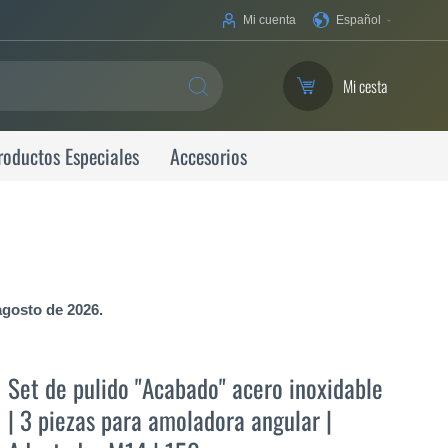
Su
Mi cuenta
Español
idioma
Mi cesta
SEARCH
roductos Especiales
Accesorios
agosto de 2026.
Set de pulido "Acabado" acero inoxidable
| 3 piezas para amoladora angular |