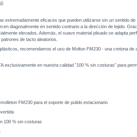
AD
tas extremadamente eficaces que pueden utilizarse sin un sentido de
rcen diagonalmente en sentido contrario a la dirección de tejido. Gra
ialmente elevados. Además, el suave material plisado se adapta perf
 patrones de tacto aleatorios.
s y plásticos, recomendamos el uso de Molton FM230 - una cretona de
clusivamente en nuestra calidad "100 % sin costuras" para permitir 
olleton FM230 para el soporte de pulido estacionario
vertida
ón 100 % sin costuras
m