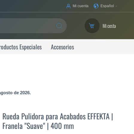
Su
Mi cuenta
Español
idioma
Mi cesta
SEARCH
roductos Especiales
Accesorios
agosto de 2026.
Rueda Pulidora para Acabados EFFEKTA |
Franela "Suave" | 400 mm