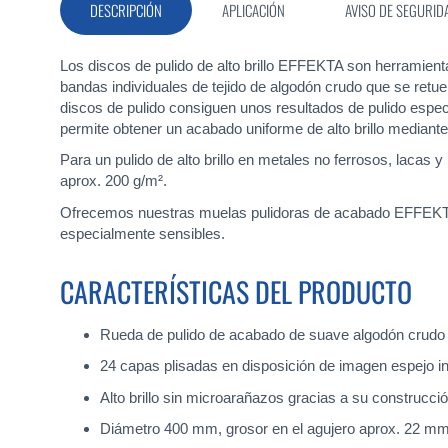
DESCRIPCIÓN
APLICACIÓN
AVISO DE SEGURID
galería
de
imágenes
Los discos de pulido de alto brillo EFFEKTA son herramien
bandas individuales de tejido de algodón crudo que se retue
discos de pulido consiguen unos resultados de pulido espec
permite obtener un acabado uniforme de alto brillo mediante
Para un pulido de alto brillo en metales no ferrosos, laca
aprox. 200 g/m².
Ofrecemos nuestras muelas pulidoras de acabado EFFEKTA ex
especialmente sensibles.
CARACTERÍSTICAS DEL PRODUCTO
Rueda de pulido de acabado de suave algodón crudo m
24 capas plisadas en disposición de imagen espejo in
Alto brillo sin microarañazos gracias a su construcci
Diámetro 400 mm, grosor en el agujero aprox. 22 m