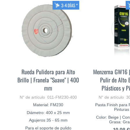
3-4 DÍAS *
Rueda Pulidora para Alto
Menzerna GW16 |
Brillo | Franela "Suave" | 400
Pulir de Alto B
mm
Plásticos y P
N° de artículo 011-FM230-400
N° de artículo 
Material: FM230
Pasta Finish para P
Pinturas
Diámetro: 400 x 25 mm
Color: Beige | Co
Agujeros 35 - 65 mm
Grasa: Gra
Para el soporte de pulido
19,08 €