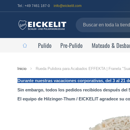
Tel.: +49 7461 187-0
info@eickelit.com
Pulido
Pre-Pulido
Mateado & Desba
Página
Inicio
Rueda Pulidora para Acabados EFFEKTA | Franela "Su
de
Durante nuestras vacaciones corporativas, del 3 al 21 
inicio
Sin embargo, todos los pedidos recibidos después del 5
El equipo de Hilzinger-Thum / EICKELIT agradece su c
Saltar
al
final
de