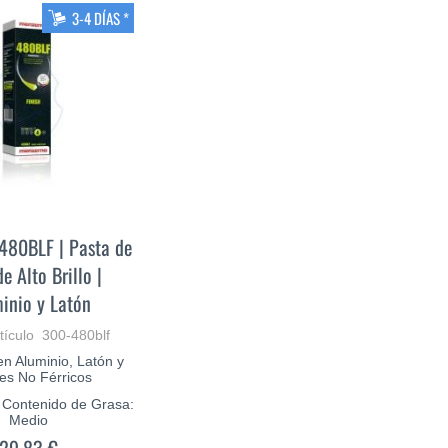
3-4 DÍAS *
480BLF | Pasta de
de Alto Brillo |
inio y Latón
tículo 300-480blf
 en Aluminio, Latón y
es No Férricos
| Contenido de Grasa:
Medio
29,83 €