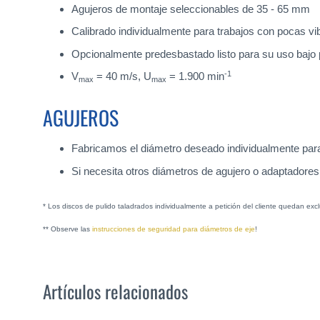
Agujeros de montaje seleccionables de 35 - 65 mm
Calibrado individualmente para trabajos con pocas vi
Opcionalmente predesbastado listo para su uso bajo
-1
V
= 40 m/s, U
= 1.900 min
max
max
AGUJEROS
Fabricamos el diámetro deseado individualmente para 
Si necesita otros diámetros de agujero o adaptadores
* Los discos de pulido taladrados individualmente a petición del cliente quedan e
** Observe las
instrucciones de seguridad para diámetros de eje
!
Artículos relacionados