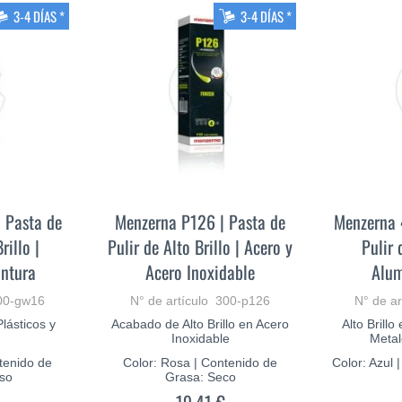
3-4 DÍAS *
3-4 DÍAS *
 Pasta de
Menzerna P126 | Pasta de
Menzerna 
rillo |
Pulir de Alto Brillo | Acero y
Pulir 
intura
Acero Inoxidable
Alum
300-gw16
N° de artículo 300-p126
N° de ar
lásticos y
Acabado de Alto Brillo en Acero
Alto Brillo
Inoxidable
Metal
ntenido de
Color: Rosa | Contenido de
Color: Azul 
so
Grasa: Seco
19,41 €