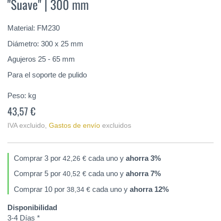
"Suave" | 300 mm
de
la
galería
Material: FM230
de
imágenes
Diámetro: 300 x 25 mm
Agujeros 25 - 65 mm
Para el soporte de pulido
Peso:
kg
43,57 €
IVA excluido
,
Gastos de envío
excluidos
Comprar 3 por
cada uno y
ahorra
3
%
42,26 €
Comprar 5 por
cada uno y
ahorra
7
%
40,52 €
Comprar 10 por
cada uno y
ahorra
12
%
38,34 €
Disponibilidad
3-4 Días *