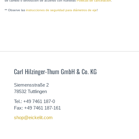
de cambio o devolución de acuerdo con nuestras
Politicas de cancelación
.
** Observe las
instrucciones de seguridad para diámetros de eje
!
Carl Hilzinger-Thum GmbH & Co. KG
Siemensstraße 2
78532 Tuttlingen
Tel.: +49 7461 187-0
Fax: +49 7461 187-161
shop@eickelit.com