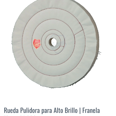
final
de
la
galería
de
imágenes
Saltar
al
Rueda Pulidora para Alto Brillo | Franela
comienzo