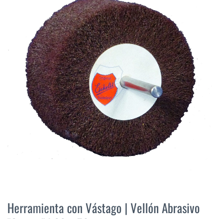
final
de
la
galería
de
imágenes
Saltar
al
Herramienta con Vástago | Vellón Abrasivo
comienzo