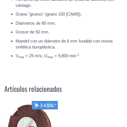
vástago.
Grano "grueso" (grano 100 [CAMI]).
Diámetros de 80 mm.
Grosor de 50 mm.
Mandril con un diámetro de 6 mm fundido con resina
sintética duroplástica.
-1
V
= 25 m/s, U
= 9,800 min
max
max
Artículos relacionados
3-4 DÍAS *