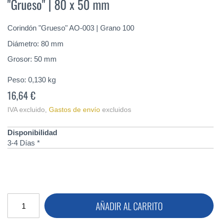
"Grueso" | 80 x 50 mm
de
la
galería
Corindón "Grueso" AO-003 | Grano 100
de
imágenes
Diámetro: 80 mm
Grosor: 50 mm
Peso:
0,130
kg
16,64 €
IVA excluido
,
Gastos de envío
excluidos
Disponibilidad
3-4 Días *
AÑADIR AL CARRITO