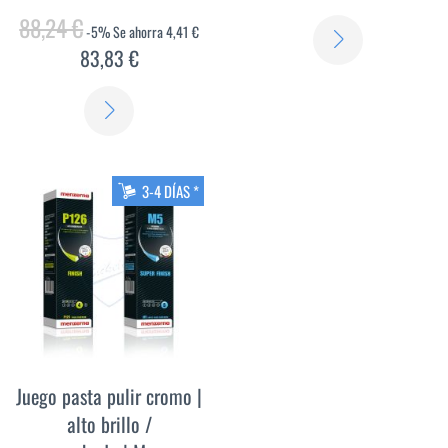
88,24 €
-5%
Se ahorra
4,41 €
SABER
83,83 €
MÁS
SABER
MÁS
3-4 DÍAS *
Juego pasta pulir cromo |
alto brillo /