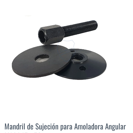
final
de
la
galería
de
imágenes
Saltar
al
Mandril de Sujeción para Amoladora Angular
comienzo