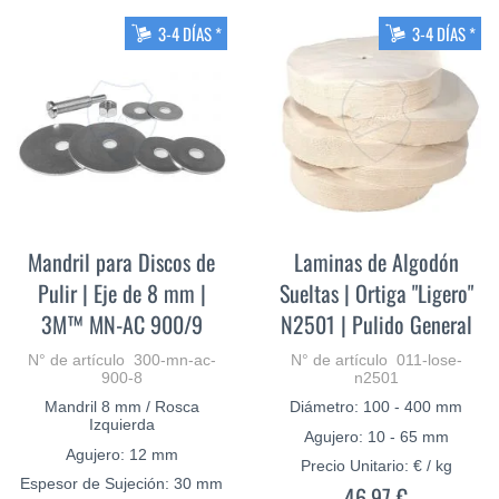
3-4 DÍAS *
3-4 DÍAS *
Mandril para Discos de
Laminas de Algodón
Pulir | Eje de 8 mm |
Sueltas | Ortiga "Ligero"
3M™ MN-AC 900/9
N2501 | Pulido General
N° de artículo 300-mn-ac-
N° de artículo 011-lose-
900-8
n2501
Mandril 8 mm / Rosca
Diámetro: 100 - 400 mm
Izquierda
Agujero: 10 - 65 mm
Agujero: 12 mm
Precio Unitario: € / kg
Espesor de Sujeción: 30 mm
46,97 €