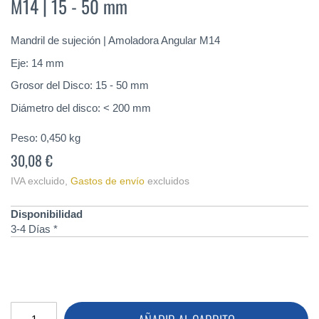
M14 | 15 - 50 mm
de
la
galería
Mandril de sujeción | Amoladora Angular M14
de
imágenes
Eje: 14 mm
Grosor del Disco: 15 - 50 mm
Diámetro del disco: < 200 mm
Peso:
0,450
kg
30,08 €
IVA excluido
,
Gastos de envío
excluidos
Disponibilidad
3-4 Días *