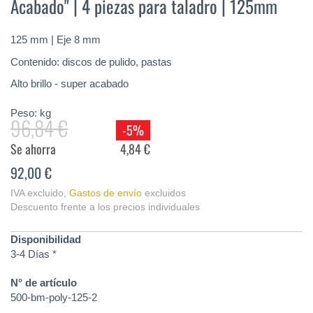
Acabado" | 4 piezas para taladro | 125mm
de
la
galería
125 mm | Eje 8 mm
de
imágenes
Contenido: discos de pulido, pastas
Alto brillo - super acabado
Peso:
kg
96,84 €
-5%
Se ahorra
4,84 €
92,00 €
IVA excluido
,
Gastos de envío
excluidos
Descuento frente a los precios individuales
Disponibilidad
3-4 Días *
N° de artículo
500-bm-poly-125-2