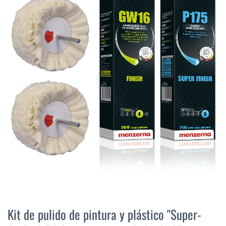
final
de
la
galería
de
imágenes
Saltar
al
Kit de pulido de pintura y plástico "Super-
comienzo