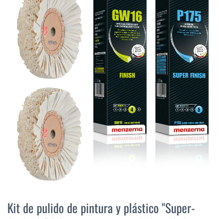
final
de
la
galería
de
imágenes
Saltar
al
Kit de pulido de pintura y plástico "Super-
comienzo