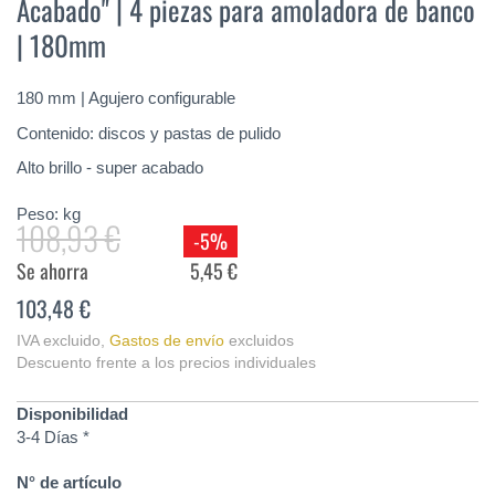
Acabado" | 4 piezas para amoladora de banco
de
la
| 180mm
galería
de
imágenes
180 mm | Agujero configurable
Contenido: discos y pastas de pulido
Alto brillo - super acabado
Peso:
kg
108,93 €
-5%
Se ahorra
5,45 €
103,48 €
IVA excluido
,
Gastos de envío
excluidos
Descuento frente a los precios individuales
Disponibilidad
3-4 Días *
N° de artículo