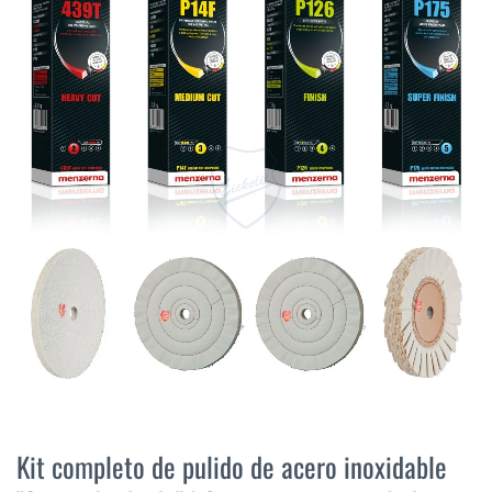
final
de
la
galería
de
imágenes
Saltar
al
Kit completo de pulido de acero inoxidable
comienzo