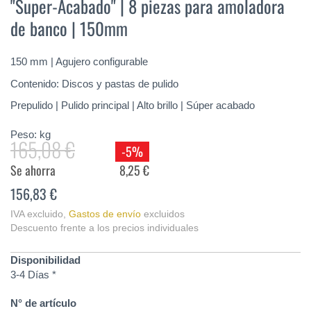
"Super-Acabado" | 8 piezas para amoladora
de
la
de banco | 150mm
galería
de
imágenes
150 mm | Agujero configurable
Contenido: Discos y pastas de pulido
Prepulido | Pulido principal | Alto brillo | Súper acabado
Peso:
kg
165,08 €
-5%
Se ahorra
8,25 €
156,83 €
IVA excluido
,
Gastos de envío
excluidos
Descuento frente a los precios individuales
Disponibilidad
3-4 Días *
N° de artículo