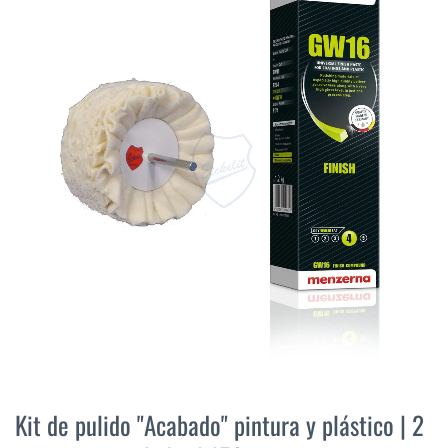
final
de
la
galería
de
imágenes
Saltar
al
Kit de pulido "Acabado" pintura y plástico | 2
comienzo