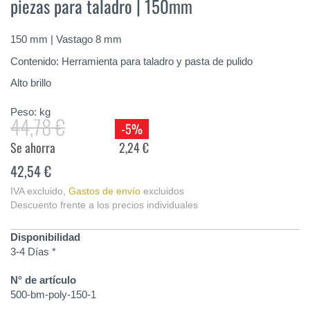
piezas para taladro | 150mm
de
la
galería
150 mm | Vastago 8 mm
de
imágenes
Contenido: Herramienta para taladro y pasta de pulido
Alto brillo
Peso:
kg
44,78 €
-5%
Se ahorra
2,24 €
42,54 €
IVA excluido
,
Gastos de envío
excluidos
Descuento frente a los precios individuales
Disponibilidad
3-4 Días *
N° de artículo
500-bm-poly-150-1