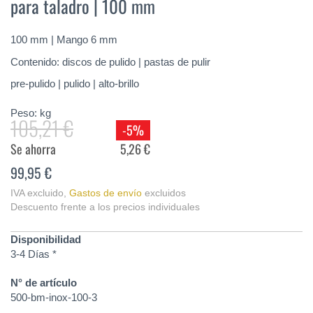
para taladro | 100 mm
de
la
galería
100 mm | Mango 6 mm
de
imágenes
Contenido: discos de pulido | pastas de pulir
pre-pulido | pulido | alto-brillo
Peso:
kg
105,21 €
-5%
Se ahorra
5,26 €
99,95 €
IVA excluido
,
Gastos de envío
excluidos
Descuento frente a los precios individuales
Disponibilidad
3-4 Días *
N° de artículo
500-bm-inox-100-3