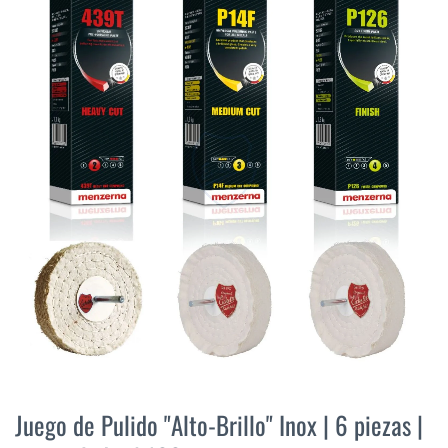
final
de
la
galería
de
imágenes
Saltar
al
Juego de Pulido "Alto-Brillo" Inox | 6 piezas |
comienzo