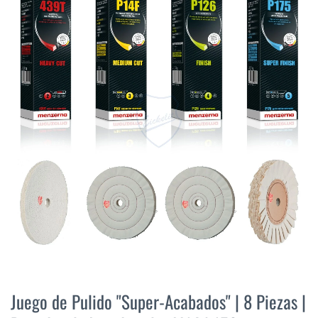
final
de
la
galería
de
imágenes
Saltar
al
Juego de Pulido "Super-Acabados" | 8 Piezas |
comienzo