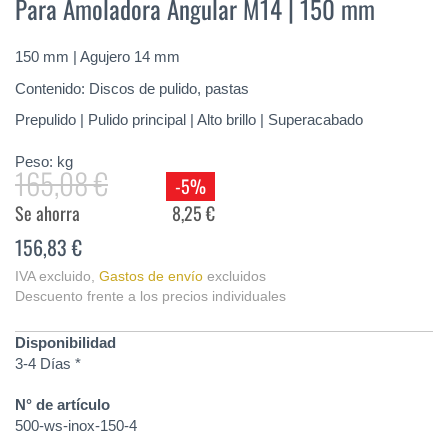
Para Amoladora Angular M14 | 150 mm
de
la
galería
150 mm | Agujero 14 mm
de
imágenes
Contenido: Discos de pulido, pastas
Prepulido | Pulido principal | Alto brillo | Superacabado
Peso:
kg
165,08 €
-5%
Se ahorra
8,25 €
156,83 €
IVA excluido
,
Gastos de envío
excluidos
Descuento frente a los precios individuales
Disponibilidad
3-4 Días *
N° de artículo
500-ws-inox-150-4