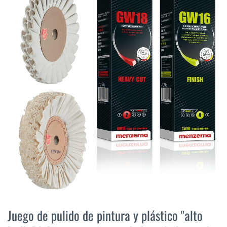
final
de
la
galería
de
imágenes
Saltar
al
Juego de pulido de pintura y plástico "alto
comienzo