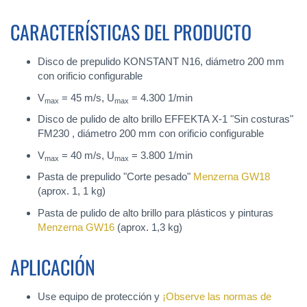
CARACTERÍSTICAS DEL PRODUCTO
Disco de prepulido KONSTANT N16, diámetro 200 mm
con orificio configurable
V
= 45 m/s, U
= 4.300 1/min
max
max
Disco de pulido de alto brillo EFFEKTA X-1 "Sin costuras"
FM230 , diámetro 200 mm con orificio configurable
V
= 40 m/s, U
= 3.800 1/min
max
max
Pasta de prepulido "Corte pesado"
Menzerna GW18
(aprox. 1, 1 kg)
Pasta de pulido de alto brillo para plásticos y pinturas
Menzerna GW16
(aprox. 1,3 kg)
APLICACIÓN
Use equipo de protección y
¡Observe las normas de