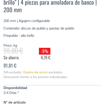
brillo" | 4 piezas para amoladora de banco |
de
la
200 mm
galería
de
imágenes
200 mm | Agujero configurable
Contenido: discos de pulido y pastas de pulido
Prepulido - alto brillo
Peso:
kg
95,80 €
-5%
Se ahorra
4,79 €
91,01 €
IVA excluido
,
Gastos de envío
excluidos
Descuento frente a los precios individuales
Disponibilidad
3-4 Días *
N° de artículo