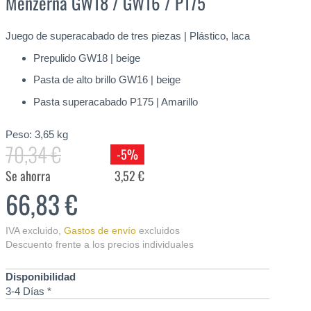
Menzerna GW18 / GW16 / P175
Juego de superacabado de tres piezas | Plástico, laca
Prepulido GW18 | beige
Pasta de alto brillo GW16 | beige
Pasta superacabado P175 | Amarillo
Peso:
3,65
kg
70,34 €
-5%
Se ahorra
3,52 €
66,83 €
IVA excluido
,
Gastos de envío
excluidos
Descuento frente a los precios individuales
Disponibilidad
3-4 Días *