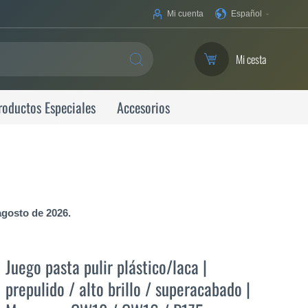
Su
Mi cuenta
Español
idioma
Mi cesta
SEARCH
roductos Especiales
Accesorios
agosto de 2026.
Juego pasta pulir plástico/laca |
prepulido / alto brillo / superacabado |