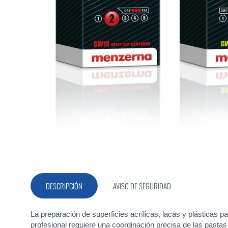
Saltar
al
comienzo
de
la
DESCRIPCIÓN
AVISO DE SEGURIDAD
galería
de
imágenes
La preparación de superficies acrílicas, lacas y plásticas p
profesional requiere una coordinación precisa de las pasta