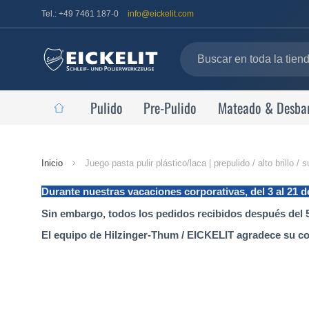
Tel.: +49 7461 187-0
info@eickelit.com
Pulido
Pre-Pulido
Mateado & Desba
Página
Inicio
Juego pasta pulir plástico/laca | prepulido / alto bril
de
Durante nuestras vacaciones corporativas, del 3 al 21 
inicio
Sin embargo, todos los pedidos recibidos después del 5
El equipo de Hilzinger-Thum / EICKELIT agradece su c
Saltar
al
final
de