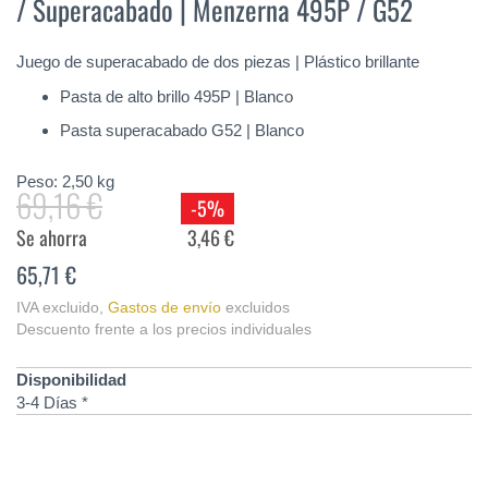
/ Superacabado | Menzerna 495P / G52
de
la
galería
Juego de superacabado de dos piezas | Plástico brillante
de
imágenes
Pasta de alto brillo 495P | Blanco
Pasta superacabado G52 | Blanco
Peso:
2,50
kg
69,16 €
-5%
Se ahorra
3,46 €
65,71 €
IVA excluido
,
Gastos de envío
excluidos
Descuento frente a los precios individuales
Disponibilidad
3-4 Días *