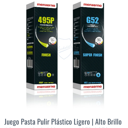
final
de
la
galería
de
imágenes
Saltar
al
Juego Pasta Pulir Plástico Ligero | Alto Brillo
comienzo