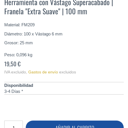
Herramienta con Vástago Superacabado |
comienzo
Franela "Extra Suave" | 100 mm
de
la
galería
Material: FM209
de
imágenes
Diámetro: 100 x Vástago 6 mm
Grosor: 25 mm
Peso:
0,096
kg
19,50 €
IVA excluido
,
Gastos de envío
excluidos
Disponibilidad
3-4 Días *
AÑADIR AL CARRITO