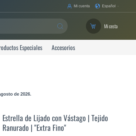
Su
Mi cuenta
Español
idioma
Mi cesta
SEARCH
roductos Especiales
Accesorios
agosto de 2026.
Estrella de Lijado con Vástago | Tejido
Ranurado | "Extra Fino"