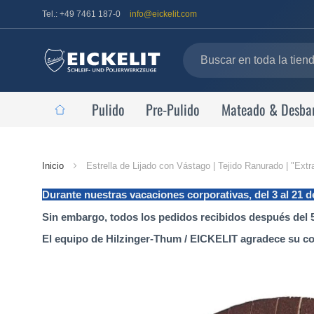
Tel.: +49 7461 187-0
info@eickelit.com
Pulido
Pre-Pulido
Mateado & Desba
Página
Inicio
Estrella de Lijado con Vástago | Tejido Ranurado | "Extr
de
Durante nuestras vacaciones corporativas, del 3 al 21 
inicio
Sin embargo, todos los pedidos recibidos después del 5
El equipo de Hilzinger-Thum / EICKELIT agradece su c
Saltar
al
final
de