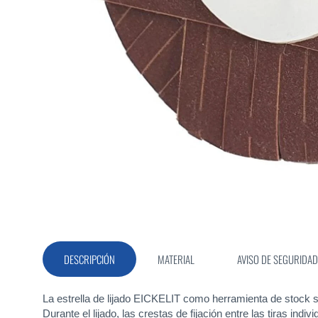
Saltar
al
comienzo
de
la
DESCRIPCIÓN
MATERIAL
AVISO DE SEGURIDAD
galería
de
imágenes
La estrella de lijado EICKELIT como herramienta de stock s
Durante el lijado, las crestas de fijación entre las tiras in