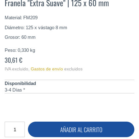
Franela "Extra Suave" | 125 x 60 mm
de
la
galería
Material: FM209
de
imágenes
Diámetro: 125 x vástago 8 mm
Grosor: 60 mm
Peso:
0,330
kg
30,61 €
IVA excluido
,
Gastos de envío
excluidos
Disponibilidad
3-4 Días *
AÑADIR AL CARRITO