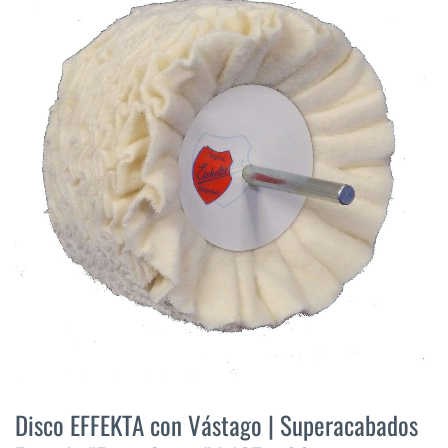
final
de
la
galería
de
imágenes
Saltar
al
Disco EFFEKTA con Vástago | Superacabados
comienzo