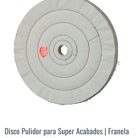
final
de
la
galería
de
imágenes
Saltar
al
Disco Pulidor para Super Acabados | Franela
comienzo