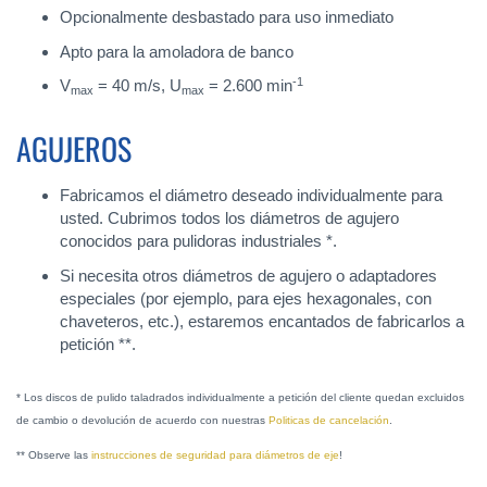
Opcionalmente desbastado para uso inmediato
Apto para la amoladora de banco
-1
V
= 40 m/s, U
= 2.600 min
max
max
AGUJEROS
Fabricamos el diámetro deseado individualmente para
usted. Cubrimos todos los diámetros de agujero
conocidos para pulidoras industriales *.
Si necesita otros diámetros de agujero o adaptadores
especiales (por ejemplo, para ejes hexagonales, con
chaveteros, etc.), estaremos encantados de fabricarlos a
petición **.
* Los discos de pulido taladrados individualmente a petición del cliente quedan excluidos
de cambio o devolución de acuerdo con nuestras
Politicas de cancelación
.
** Observe las
instrucciones de seguridad para diámetros de eje
!