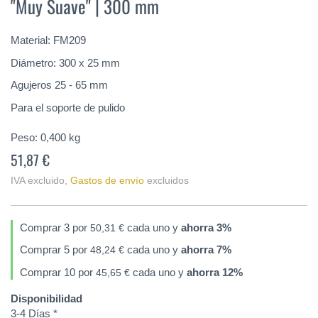
"Muy Suave" | 300 mm
de
la
galería
Material: FM209
de
imágenes
Diámetro: 300 x 25 mm
Agujeros 25 - 65 mm
Para el soporte de pulido
Peso:
0,400
kg
51,87 €
IVA excluido
,
Gastos de envío
excluidos
Comprar 3 por
cada uno y
ahorra
3
%
50,31 €
Comprar 5 por
cada uno y
ahorra
7
%
48,24 €
Comprar 10 por
cada uno y
ahorra
12
%
45,65 €
Disponibilidad
3-4 Días *