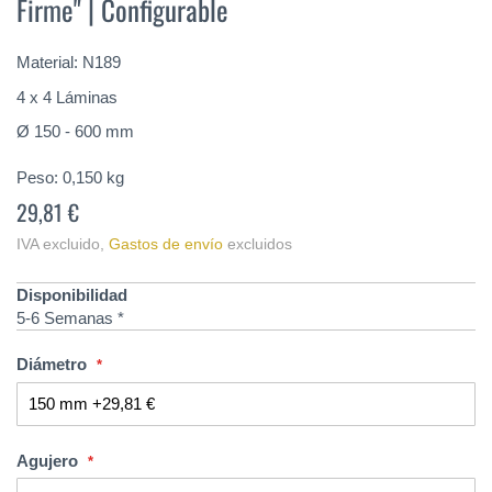
Firme" | Configurable
de
la
galería
Material: N189
de
imágenes
4 x 4 Láminas
Ø 150 - 600 mm
Peso:
0,150
kg
29,81 €
IVA excluido
,
Gastos de envío
excluidos
Disponibilidad
5-6 Semanas *
Diámetro
Agujero