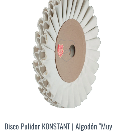
final
de
la
galería
de
imágenes
Saltar
al
Disco Pulidor KONSTANT | Algodón "Muy
comienzo