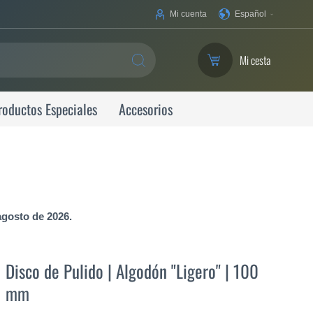
Su
Mi cuenta
Español
idioma
Mi cesta
SEARCH
roductos Especiales
Accesorios
agosto de 2026.
Disco de Pulido | Algodón "Ligero" | 100
mm