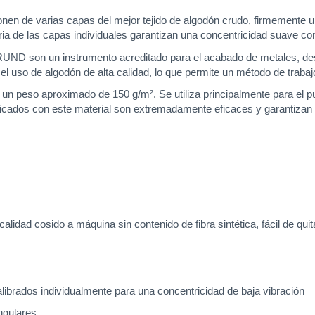
de varias capas del mejor tejido de algodón crudo, firmemente unid
ria de las capas individuales garantizan una concentricidad suave co
D son un instrumento acreditado para el acabado de metales, desde 
l uso de algodón de alta calidad, lo que permite un método de trabajo
on un peso aproximado de 150 g/m². Se utiliza principalmente para el p
icados con este material son extremadamente eficaces y garantizan una
alidad cosido a máquina sin contenido de fibra sintética, fácil de quit
librados individualmente para una concentricidad de baja vibración
ngulares