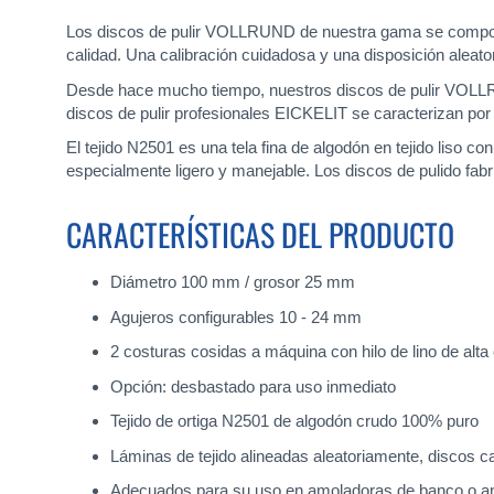
Los discos de pulir VOLLRUND de nuestra gama se componen 
calidad. Una calibración cuidadosa y una disposición aleato
Desde hace mucho tiempo, nuestros discos de pulir VOLLRUN
discos de pulir profesionales EICKELIT se caracterizan por e
El tejido N2501 es una tela fina de algodón en tejido liso c
especialmente ligero y manejable. Los discos de pulido fabr
CARACTERÍSTICAS DEL PRODUCTO
Diámetro 100 mm / grosor 25 mm
Agujeros configurables 10 - 24 mm
2 costuras cosidas a máquina con hilo de lino de alta c
Opción: desbastado para uso inmediato
Tejido de ortiga N2501 de algodón crudo 100% puro
Láminas de tejido alineadas aleatoriamente, discos ca
Adecuados para su uso en amoladoras de banco o a