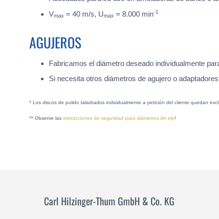
-1
V
= 40 m/s, U
= 8.000 min
max
max
AGUJEROS
Fabricamos el diámetro deseado individualmente para 
Si necesita otros diámetros de agujero o adaptadores
* Los discos de pulido taladrados individualmente a petición del cliente quedan e
** Observe las
instrucciones de seguridad para diámetros de eje
!
Carl Hilzinger-Thum GmbH & Co. KG