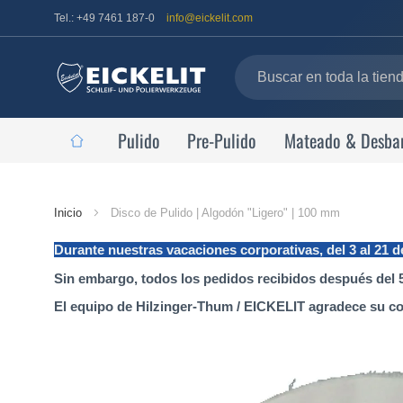
Tel.: +49 7461 187-0
info@eickelit.com
Pulido
Pre-Pulido
Mateado & Desba
Página
Inicio
Disco de Pulido | Algodón "Ligero" | 100 mm
de
Durante nuestras vacaciones corporativas, del 3 al 21 
inicio
Sin embargo, todos los pedidos recibidos después del 5
El equipo de Hilzinger-Thum / EICKELIT agradece su c
Saltar
al
final
de