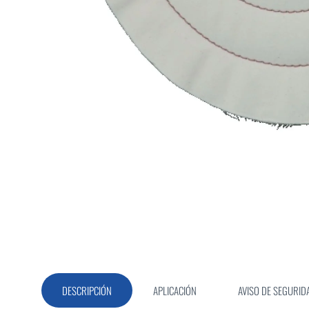
Saltar
al
comienzo
de
la
galería
de
imágenes
DESCRIPCIÓN
APLICACIÓN
AVISO DE SEGURID