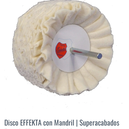
final
de
la
galería
de
imágenes
Saltar
al
Disco EFFEKTA con Mandril | Superacabados
comienzo