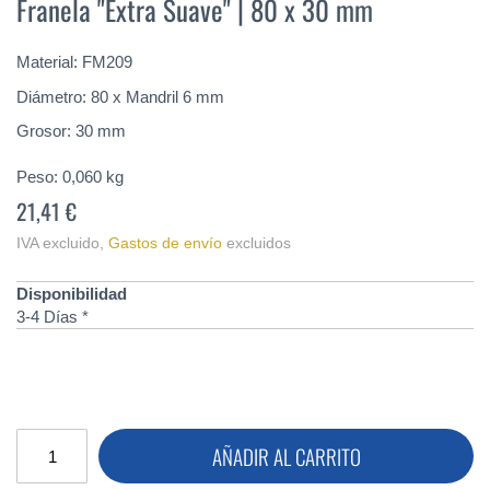
Franela "Extra Suave" | 80 x 30 mm
de
la
galería
Material: FM209
de
imágenes
Diámetro: 80 x Mandril 6 mm
Grosor: 30 mm
Peso:
0,060
kg
21,41 €
IVA excluido
,
Gastos de envío
excluidos
Disponibilidad
3-4 Días *
AÑADIR AL CARRITO