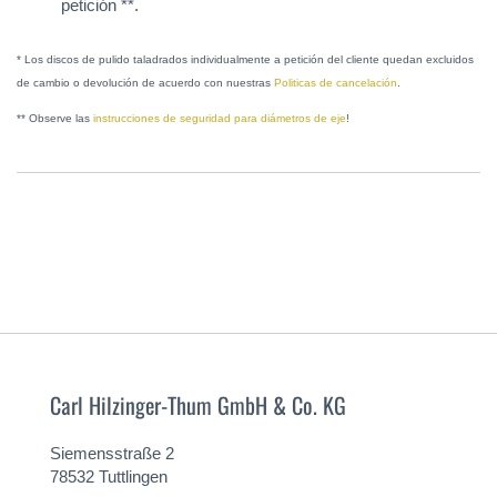
petición **.
* Los discos de pulido taladrados individualmente a petición del cliente quedan excluidos
de cambio o devolución de acuerdo con nuestras
Politicas de cancelación
.
** Observe las
instrucciones de seguridad para diámetros de eje
!
Carl Hilzinger-Thum GmbH & Co. KG
Siemensstraße 2
78532 Tuttlingen