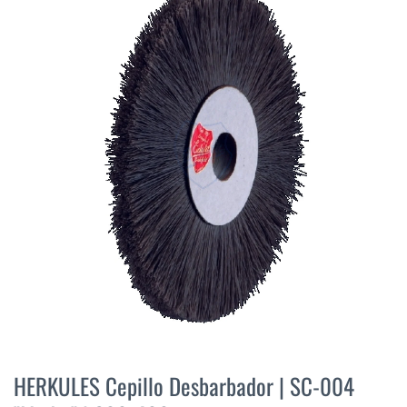
final
de
la
galería
de
imágenes
Saltar
al
HERKULES Cepillo Desbarbador | SC-004
comienzo