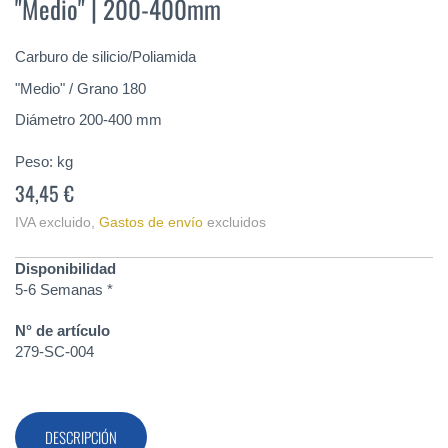
"Medio" | 200-400mm
de
la
galería
Carburo de silicio/Poliamida
de
imágenes
"Medio" / Grano 180
Diámetro 200-400 mm
Peso:
kg
34,45 €
IVA excluido
,
Gastos de envío
excluidos
Disponibilidad
5-6 Semanas *
N° de artículo
279-SC-004
DESCRIPCIÓN