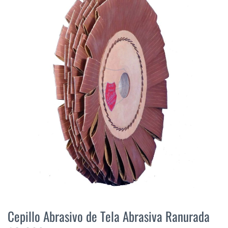
final
de
la
galería
de
imágenes
Saltar
al
Cepillo Abrasivo de Tela Abrasiva Ranurada
comienzo