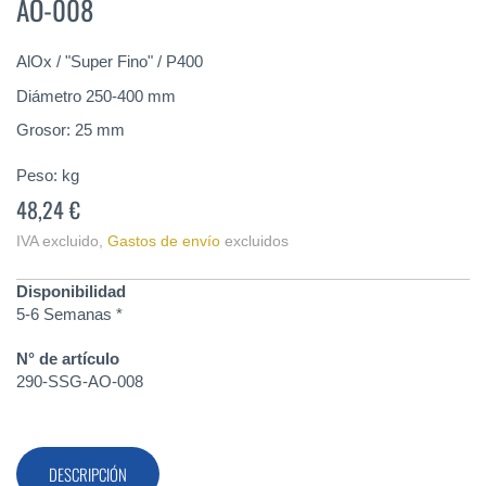
AO-008
de
la
galería
AlOx / "Super Fino" / P400
de
imágenes
Diámetro 250-400 mm
Grosor: 25 mm
Peso:
kg
48,24 €
IVA excluido
,
Gastos de envío
excluidos
Disponibilidad
5-6 Semanas *
N° de artículo
290-SSG-AO-008
DESCRIPCIÓN