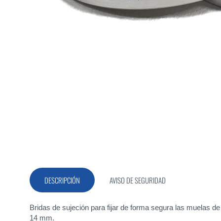
Saltar
al
comienzo
de
la
DESCRIPCIÓN
AVISO DE SEGURIDAD
galería
de
imágenes
Bridas de sujeción para fijar de forma segura las muelas d
14 mm.