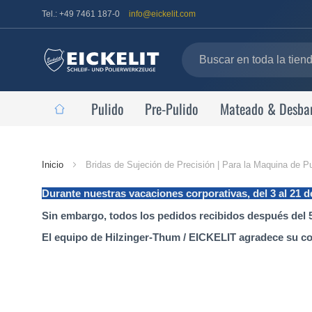
Tel.: +49 7461 187-0
info@eickelit.com
Pulido
Pre-Pulido
Mateado & Desba
Página
Inicio
Bridas de Sujeción de Precisión | Para la Maquina de Pu
de
Durante nuestras vacaciones corporativas, del 3 al 21 
inicio
Sin embargo, todos los pedidos recibidos después del 5
El equipo de Hilzinger-Thum / EICKELIT agradece su c
Saltar
al
final
de